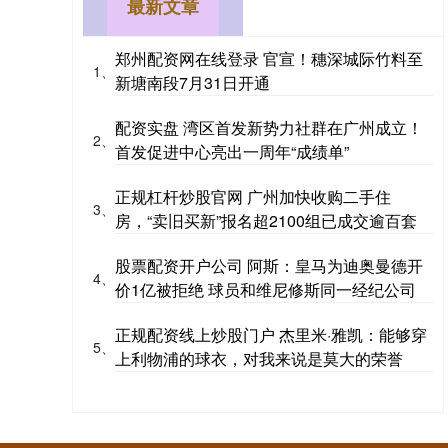
最新文章
郑州配资网在线登录 官宣！穗深城际竹料至
1、
新塘南段7月31日开通
配资实盘 湾区首发新势力社群在广州成立！
2、
首发促进中心亮出一周年“成绩单”
正规杠杆炒股官网 广州加快收购二手住
3、
房，“卖旧买新”报名超2100组已成交逾百套
股票配资开户公司 阿斯：皇马为迪奥曼德开
4、
价1亿被拒绝 球员和维尼修斯同一经纪公司
正规配资线上炒股门户 杰里米·雅凯：能够穿
5、
上利物浦的球衣，对我来说是莫大的荣誉