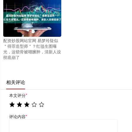
配资炒股网站官网 易梦玲疑似
＂得罪造型师＂？红毯生图曝
光，这锁骨被嘲臃肿，清新人设
彻底崩了
相关评论
本文评分
*
评论内容
*