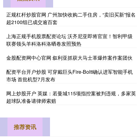
正规杠杆炒股官网 广州加快收购二手住房，“卖旧买新”报名
超2100组已成交逾百套
上海正规手机股票配资论坛 沃齐尼亚即将官宣！智利甲级
联赛领头羊科洛科洛晒卷发照预热
金股配资网中心官网 叙利亚抓获大马士革爆炸案作案团伙
配资平台开户炒股 可穿戴巨头Fire-Boltt确认进军智能手机
市场 首批机型7月发布
网上炒股开户 英媒：若曼城115项指控案被判违规，多家英
超球队准备请律师索赔
推荐资讯