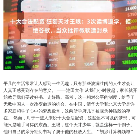
平凡的生活常常让人感到一生无趣，只有那些波澜壮阔的人生才会让
人真正感受到存在的意义。 ——池田大作 从我们小时候起，家长就开
始教导我们要读好书、走好路。高考，这一相对公平的制度，给予了
无数中国人一次改变命运的机会。在中国，清华大学和北京大学是许
多家庭和学子心中的梦想殿堂，这两所学府几乎被视为神话般的存
在。 然而，对于一些人来说十大合法配资，这些遥不可及的梦想，可
能只是唾手可得的东西。王垠，这个天才少年，就是这样一个例子。
他用自己的亲身经历书写了属于他的狂放人生。 **初涉计算机领域**