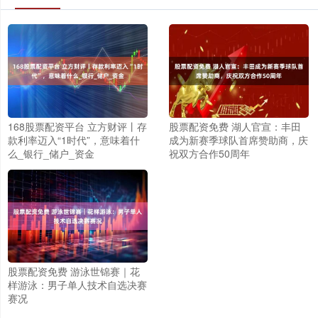
168股票配资平台 立方财评丨存
股票配资免费 湖人官宣：丰田
款利率迈入“1时代”，意味着什
成为新赛季球队首席赞助商，庆
么_银行_储户_资金
祝双方合作50周年
股票配资免费 游泳世锦赛｜花
样游泳：男子单人技术自选决赛
赛况