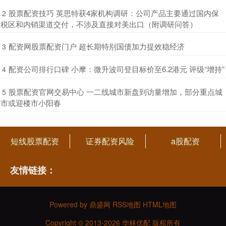
​股票配资技巧 英思特获4家机构调研：公司产品主要通过国内保
2
税区和内销渠道交付，不涉及直接对美出口（附调研问答）
​配资网股票配资门户 超长期特别国债加力提效稳经济
3
​配资公司排行口碑 小摩：微升波司登目标价至6.2港元 评级“增持”
4
​股票配资官网交易中心 一二线城市新盘到访量增加，部分重点城
5
市或迎楼市小阳春
短线股票配资
证券配资风险
a股配资
友情链接：
Powered by
鼎盛网
RSS地图
HTML地图
Copyright
© 2013-2026 华林优配 版权所有